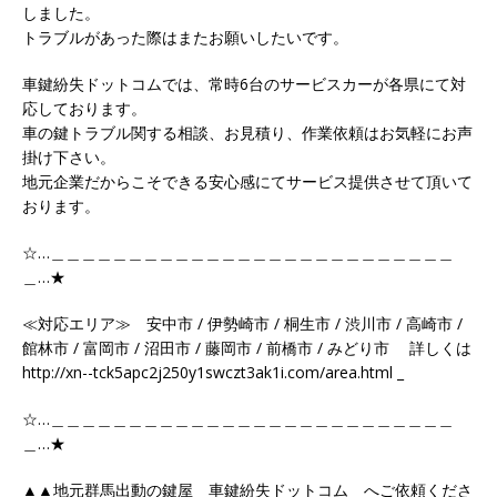
しました。
トラブルがあった際はまたお願いしたいです。
車鍵紛失ドットコムでは、常時6台のサービスカーが各県にて対
応しております。
車の鍵トラブル関する相談、お見積り、作業依頼はお気軽にお声
掛け下さい。
地元企業だからこそできる安心感にてサービス提供させて頂いて
おります。
☆…＿＿＿＿＿＿＿＿＿＿＿＿＿＿＿＿＿＿＿＿＿＿＿＿＿＿
＿…★
≪対応エリア≫ 安中市 / 伊勢崎市 / 桐生市 / 渋川市 / 高崎市 /
館林市 / 富岡市 / 沼田市 / 藤岡市 / 前橋市 / みどり市 詳しくは
http://xn--tck5apc2j250y1swczt3ak1i.com/area.html _
☆…＿＿＿＿＿＿＿＿＿＿＿＿＿＿＿＿＿＿＿＿＿＿＿＿＿＿
＿…★
▲▲地元群馬出動の鍵屋 車鍵紛失ドットコム へご依頼くださ