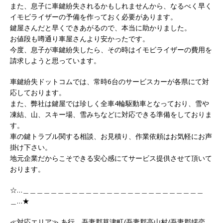
また、息子に車鍵紛失されるかもしれませんから、なるべく早く
イモビライザーの予備を作っておく必要があります。
鍵屋さんだと早くできあがるので、本当に助かりました。
お値段も噂通り車屋さんより安かったです。
今度、息子が車鍵紛失したら、その時はイモビライザーの費用を
請求しようと思っています。
車鍵紛失ドットコムでは、常時6台のサービスカーが各県にて対
応しております。
また、弊社は鍵屋では珍しく全車4輪駆動車となっており、雪や
凍結、山、スキー場、雪みちなどに対応できる準備をしておりま
す。
車の鍵トラブル関する相談、お見積り、作業依頼はお気軽にお声
掛け下さい。
地元企業だからこそできる安心感にてサービス提供させて頂いて
おります。
☆…＿＿＿＿＿＿＿＿＿＿＿＿＿＿＿＿＿＿＿＿＿＿＿＿＿＿
＿…★
≪対応エリア≫ あ行 吾妻郡草津町/吾妻郡高山村/吾妻郡嬬恋