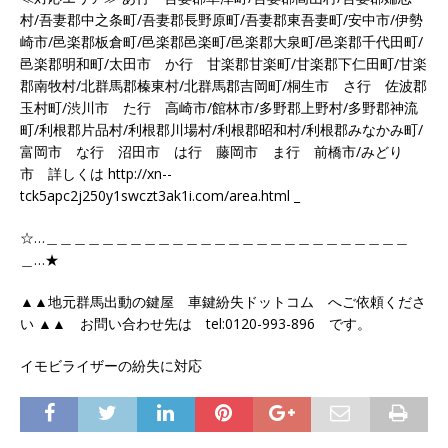
村/吾妻郡中之条町/吾妻郡長野原町/吾妻郡東吾妻町/安中市/伊勢
崎市/邑楽郡板倉町/邑楽郡邑楽町/邑楽郡大泉町/邑楽郡千代田町/
邑楽郡明和町/太田市 か行 甘楽郡甘楽町/甘楽郡下仁田町/甘楽
郡南牧村/北群馬郡榛東村/北群馬郡吉岡町/桐生市 さ行 佐波郡
玉村町/渋川市 た行 高崎市/館林市/多野郡上野村/多野郡神流
町/利根郡片品村/利根郡川場村/利根郡昭和村/利根郡みなかみ町/
富岡市 な行 沼田市 は行 藤岡市 ま行 前橋市/みどり
市 詳しくは http://xn--
tck5apc2j250y1swczt3ak1i.com/area.html _
☆…＿＿＿＿＿＿＿＿＿＿＿＿＿＿＿＿＿＿＿＿＿＿＿＿＿＿
＿…★
▲▲地元群馬出動の鍵屋 車鍵紛失ドットコム へご依頼くださ
い ▲▲ お問い合わせ先は tel:0120-993-896 です。
イモビライザーの紛失に対応