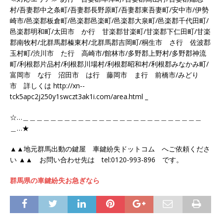
村/吾妻郡中之条町/吾妻郡長野原町/吾妻郡東吾妻町/安中市/伊勢
崎市/邑楽郡板倉町/邑楽郡邑楽町/邑楽郡大泉町/邑楽郡千代田町/
邑楽郡明和町/太田市 か行 甘楽郡甘楽町/甘楽郡下仁田町/甘楽
郡南牧村/北群馬郡榛東村/北群馬郡吉岡町/桐生市 さ行 佐波郡
玉村町/渋川市 た行 高崎市/館林市/多野郡上野村/多野郡神流
町/利根郡片品村/利根郡川場村/利根郡昭和村/利根郡みなかみ町/
富岡市 な行 沼田市 は行 藤岡市 ま行 前橋市/みどり
市 詳しくは http://xn--
tck5apc2j250y1swczt3ak1i.com/area.html _
☆…＿＿＿＿＿＿＿＿＿＿＿＿＿＿＿＿＿＿＿＿＿＿＿＿＿＿
＿…★
▲▲地元群馬出動の鍵屋 車鍵紛失ドットコム へご依頼くださ
い ▲▲ お問い合わせ先は tel:0120-993-896 です。
群馬県の車鍵紛失お急ぎなら