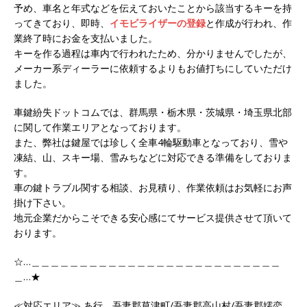
予め、車名と年式などを伝えておいたことから該当するキーを持
ってきており、即時、
イモビライザーの登録
と作成が行われ、作
業終了時にお金を支払いました。
キーを作る過程は車内で行われたため、分かりませんでしたが、
メーカー系ディーラーに依頼するよりもお値打ちにしていただけ
ました。
車鍵紛失ドットコムでは、群馬県・栃木県・茨城県・埼玉県北部
に関して作業エリアとなっております。
また、弊社は鍵屋では珍しく全車4輪駆動車となっており、雪や
凍結、山、スキー場、雪みちなどに対応できる準備をしておりま
す。
車の鍵トラブル関する相談、お見積り、作業依頼はお気軽にお声
掛け下さい。
地元企業だからこそできる安心感にてサービス提供させて頂いて
おります。
☆…＿＿＿＿＿＿＿＿＿＿＿＿＿＿＿＿＿＿＿＿＿＿＿＿＿＿
＿…★
≪対応エリア≫ あ行 吾妻郡草津町/吾妻郡高山村/吾妻郡嬬恋