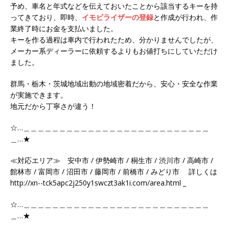
予め、車名と年式などを伝えておいたことから該当するキーを持
ってきており、即時、
イモビライザーの登録
と作成が行われ、作
業終了時にお金を支払いました。
キーを作る過程は車内で行われたため、分かりませんでしたが、
メーカー系ディーラーに依頼するよりもお値打ちにしていただけ
ました。
群馬・栃木・茨城地域出動の地域密着だから、安心・安全な作業
が実施できます。
地元だから丁寧さが違う！
☆…＿＿＿＿＿＿＿＿＿＿＿＿＿＿＿＿＿＿＿＿＿＿＿＿＿＿
＿…★
≪対応エリア≫ 安中市 / 伊勢崎市 / 桐生市 / 渋川市 / 高崎市 /
館林市 / 富岡市 / 沼田市 / 藤岡市 / 前橋市 / みどり市 詳しくは
http://xn--tck5apc2j250y1swczt3ak1i.com/area.html _
☆…＿＿＿＿＿＿＿＿＿＿＿＿＿＿＿＿＿＿＿＿＿＿＿＿＿＿
＿…★