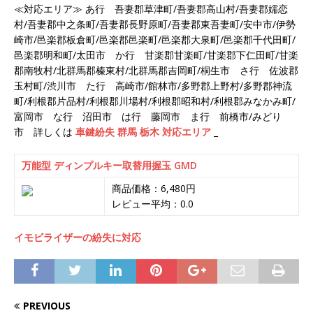
≪対応エリア≫ あ行 吾妻郡草津町/吾妻郡高山村/吾妻郡嬬恋
村/吾妻郡中之条町/吾妻郡長野原町/吾妻郡東吾妻町/安中市/伊勢
崎市/邑楽郡板倉町/邑楽郡邑楽町/邑楽郡大泉町/邑楽郡千代田町/
邑楽郡明和町/太田市 か行 甘楽郡甘楽町/甘楽郡下仁田町/甘楽
郡南牧村/北群馬郡榛東村/北群馬郡吉岡町/桐生市 さ行 佐波郡
玉村町/渋川市 た行 高崎市/館林市/多野郡上野村/多野郡神流
町/利根郡片品村/利根郡川場村/利根郡昭和村/利根郡みなかみ町/
富岡市 な行 沼田市 は行 藤岡市 ま行 前橋市/みどり
市 詳しくは
車鍵紛失 群馬 栃木 対応エリア
_
万能型 ディンプルキー取替用握玉 GMD
商品価格：6,480円
レビュー平均：0.0
イモビライザーの紛失に対応
PREVIOUS