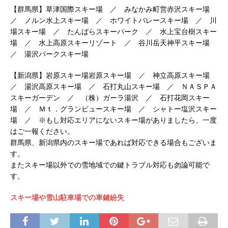
【群馬県】草津国際スキー場 ／ みなかみ町営赤沢スキー場
／ ノルン水上スキー場 ／ ホワイトバレースキー場 ／ 川
場スキー場 ／ たんばらスキーパーク ／ 水上宝台樹スキー
場 ／ 水上高原スキーリゾート ／ 谷川岳天神平スキー場
／ 湯沢パークスキー場
【新潟県】岩原スキー場岩原スキー場 ／ 神立高原スキー場
／ 湯沢高原スキー場 ／ 石打丸山スキー場 ／ ＮＡＳＰＡ
スキーガーデン ／ （株）ガーラ湯沢 ／ 石打花岡スキー
場 ／ Ｍｔ．グランビュースキー場 ／ シャトー塩沢スキー
場 ／ ※もし対応エリアにないスキー場がありましたら、一度
はご一報ください。
群馬県、新潟県内のスキー場であれば対応できる場合もございま
す。
またスキー場以外での雪地域での鍵トラブル対応も勿論可能で
す。
スキー場や雪山駐車場での車鍵紛失