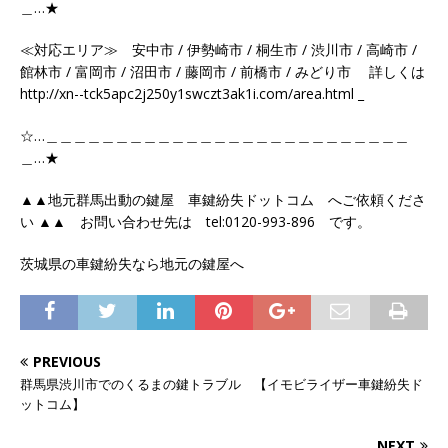
＿…★
≪対応エリア≫ 安中市 / 伊勢崎市 / 桐生市 / 渋川市 / 高崎市 /
館林市 / 富岡市 / 沼田市 / 藤岡市 / 前橋市 / みどり市 詳しくは
http://xn--tck5apc2j250y1swczt3ak1i.com/area.html _
☆…＿＿＿＿＿＿＿＿＿＿＿＿＿＿＿＿＿＿＿＿＿＿＿＿＿＿
＿…★
▲▲地元群馬出動の鍵屋 車鍵紛失ドットコム へご依頼くださ
い ▲▲ お問い合わせ先は tel:0120-993-896 です。
茨城県の車鍵紛失なら地元の鍵屋へ
PREVIOUS
群馬県渋川市でのくるまの鍵トラブル 【イモビライザー車鍵紛失ド
ットコム】
NEXT