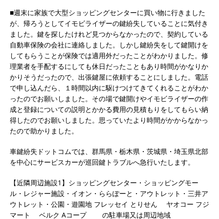
■週末に家族で大型ショッピングセンターに買い物に行きました
が、帰ろうとしてイモビライザーの鍵紛失していることに気付き
ました。鍵を探したけれど見つからなかったので、契約している
自動車保険の会社に連絡しました。しかし鍵紛失をして鍵開けを
してもらうことが保険では適用外だったことがわかりました。修
理業者を手配するにしても休日だったこともあり時間がかなりか
かりそうだったので、出張鍵屋に依頼することにしました。電話
で申し込んだら、１時間以内に駆けつけてきてくれることがわか
ったのでお願いしました。その場で鍵開けやイモビライザーの作
成と登録についての説明とかかる費用の見積もりをしてもらい納
得したのでお願いしました。思っていたより時間がかからなかっ
たので助かりました。
車鍵紛失ドットコムでは、群馬県・栃木県・茨城県・埼玉県北部
を中心にサービスカーが巡回鍵トラブルへ急行いたします。
【近隣周辺施設1】ショッピングセンター・ショッピングモー
ル・レジャー施設・イオン・ららぽーと・アウトレット・三井ア
ウトレット・公園・遊園地 フレッセイ とりせん ヤオコー フジ
マート ベルク Aコープ の駐車場又は周辺地域