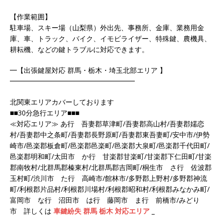
【作業範囲】
駐車場、スキー場（山梨県）外出先、事務所、金庫、業務用金
庫、車、トラック、バイク、イモビライザー、特殊鍵、農機具、
耕耘機、などの鍵トラブルに対応できます。
━【出張鍵屋対応 群馬・栃木・埼玉北部エリア 】
━━━━━━━━━━━━━━━━━━
北関東エリアカバーしております
■■30分急行エリア■■■
≪対応エリア≫ あ行 吾妻郡草津町/吾妻郡高山村/吾妻郡嬬恋
村/吾妻郡中之条町/吾妻郡長野原町/吾妻郡東吾妻町/安中市/伊勢
崎市/邑楽郡板倉町/邑楽郡邑楽町/邑楽郡大泉町/邑楽郡千代田町/
邑楽郡明和町/太田市 か行 甘楽郡甘楽町/甘楽郡下仁田町/甘楽
郡南牧村/北群馬郡榛東村/北群馬郡吉岡町/桐生市 さ行 佐波郡
玉村町/渋川市 た行 高崎市/館林市/多野郡上野村/多野郡神流
町/利根郡片品村/利根郡川場村/利根郡昭和村/利根郡みなかみ町/
富岡市 な行 沼田市 は行 藤岡市 ま行 前橋市/みどり
市 詳しくは
車鍵紛失 群馬 栃木 対応エリア
_