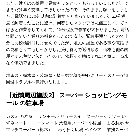
した。近くのの鍵屋で見積もりをとってもらっていましたが、で
きるだけ早く交換してほしかったので、そのままお願いをしまし
た。電話では30分以内に到着すると言っていましたが、20分程
度で到着したことに驚き。到着したスタッフは礼儀正しく、てき
ぱきと作業をしてくれて、15分程度で作業が終わりました。電話
で聞いていた通りの料金だったので安心。緊急事態だったので十
分に比較検討はしませんでしたが、地元の鍵屋である事や電話で
の見積もりでもしっかりした受け答えで返信頂き、価格も他の鍵
屋とそん色ない位だったので、依頼する時はそれほど気にする来
なく依頼できました。
群馬県・栃木県・茨城県・埼玉県北部を中心にサービスカーが巡
回鍵トラブルへ急行いたします。
【近隣周辺施設2】 スーパー ショッピングモ
ール の駐車場
カスミ 万寿屋 サンモール リョースイ スーパーケンゾー い
ずみマート ヨークマート 業務用スーパー小松屋 まるおか ヤ
マグチスーパー（栃木） わくわく広場 ベイシア 業務スーパ