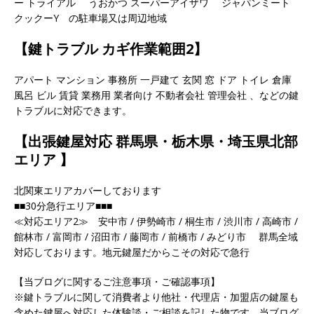
ー トライアル うおかつ スーパーアイザワ ジャパンミート
クックーY の駐車場又は周辺地域
【鍵トラブル カギ作業範囲2】
アパート マンション 事務所 一戸建て 玄関 窓 ドア トイレ 倉庫
風呂 ビル 賃貸 業務用 業者向け 不動者会社 管理会社 、などの鍵
トラブルに対応できます。
【出張鍵屋対応 群馬県・栃木県・埼玉県北部
エリア 】
北関東エリアカバーしております
■■30分急行エリア■■■
≪対応エリア2≫ 安中市 / 伊勢崎市 / 桐生市 / 渋川市 / 高崎市 /
館林市 / 富岡市 / 沼田市 / 藤岡市 / 前橋市 / みどり市 群馬全域
対応しております。地元鍵屋だからこその対応で急行
【当ブログに関するご注意事項・ご確認事項】
※鍵トラブルに関して消費者より他社・代理店・加盟店の鍵屋も
含めた鍵屋へ対応した体験談・ご相談を記した物です。当ブログ