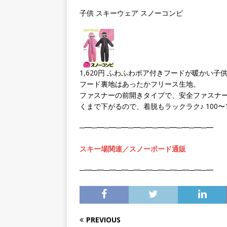
紛失
子供 スキーウェア スノーコンビ
1,620円 ふわふわボア付きフードが暖かい
フード裏地はあったかフリース生地。
ファスナーの前開きタイプで、安全ファスナーガ
くまで下がるので、着脱もラックラク♪ 100〜
─━─━─━─━─━─━─━─━─━─━─━
スキー場関連／スノーボード通販
─━─━─━─━─━─━─━─━─━─━─━
PREVIOUS