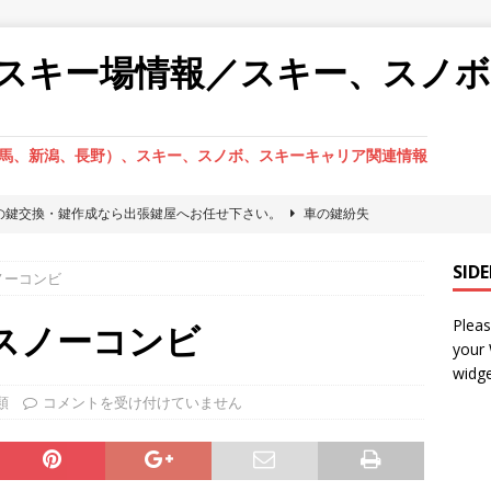
スキー場情報／スキー、スノ
馬、新潟、長野）、スキー、スノボ、スキーキャリア関連情報
の鍵交換・鍵作成なら出張鍵屋へお任せ下さい。
車の鍵紛失
ックの鍵開けなら出張専門だから現場作業が早い鍵屋へお任せ下さ
SID
ノーコンビ
Pleas
ックの鍵開け・鍵作成ならやっぱり地元カギ屋へ直依頼が一番いい
 スノーコンビ
your
widge
からの鍵開け・鍵作成ならやっぱり地元カギ屋へ直依頼が一番いい
類
コメントを受け付けていません
のイモビライザー作成なら地元出動のカギ屋さんだから早い
車の鍵