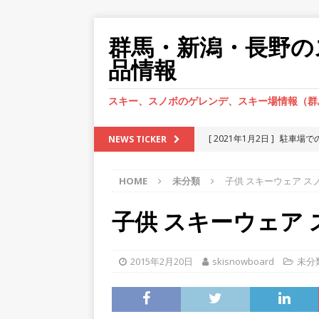
群馬・新潟・長野の
品情報
スキー、スノボのゲレンデ、スキー場情報（群
[ 2021年1月2日 ]
駐車場で
NEWS TICKER
[ 2020年12月28日 ]
インロ
HOME
未分類
子供 スキーウェア ス
い。
車の鍵紛失
[ 2020年12月23日 ]
インロ
子供 スキーウェア
ね！
車の鍵紛失
[ 2021年1月13日 ]
駐車場で
2015年2月20日
skisnowboard
未分
ね！
車の鍵紛失
[ 2021年1月7日 ]
駐車場で