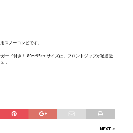
子供用スノーコンビです。
ード付き！ 80〜95cmサイズは、フロントジップが足首近
12…
NEXT