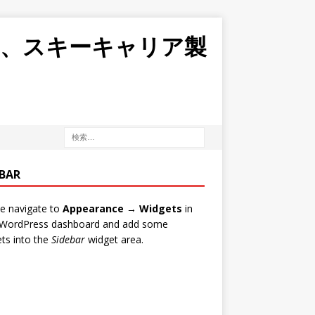
ボ、スキーキャリア製
EBAR
e navigate to
Appearance → Widgets
in
 WordPress dashboard and add some
ts into the
Sidebar
widget area.