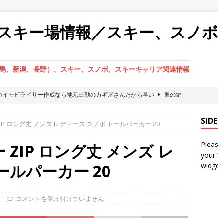
スキー場情報／スキー、スノ
馬、新潟、長野）、スキー、スノボ、スキーキャリア関連情報
のイモビライザー作成なら地元出動のカギ屋さんだから早い
車の鍵
SID
IP ロング丈 メンズ レディース スノボ トールパーカー 20
の鍵交換・鍵作成なら出張鍵屋へお任せ下さい。
車の鍵紛失
Pleas
ックの鍵開けなら出張専門だから現場作業が早い鍵屋へお任せ下さ
ZIP ロング丈 メンズ レ
your
ールパーカー 20
widge
ックの鍵開け・鍵作成ならやっぱり地元カギ屋へ直依頼が一番いい
類
コメントを受け付けていません
からの鍵開け・鍵作成ならやっぱり地元カギ屋へ直依頼が一番いい