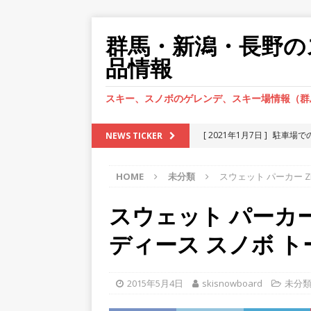
群馬・新潟・長野の
品情報
スキー、スノボのゲレンデ、スキー場情報（群
[ 2021年1月7日 ]
駐車場で
NEWS TICKER
紛失
HOME
未分類
スウェット パーカー Z
[ 2021年1月2日 ]
駐車場で
[ 2020年12月28日 ]
インロ
スウェット パーカー 
い。
車の鍵紛失
ディース スノボ ト
[ 2020年12月23日 ]
インロ
ね！
車の鍵紛失
2015年5月4日
skisnowboard
未分
[ 2021年1月13日 ]
駐車場で