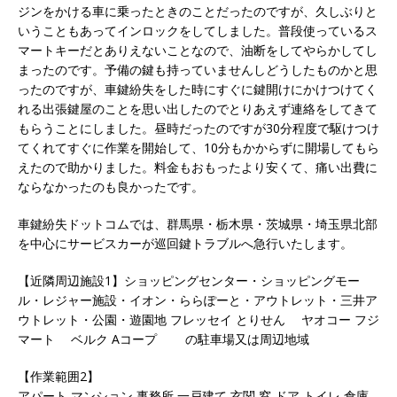
ジンをかける車に乗ったときのことだったのですが、久しぶりと
いうこともあってインロックをしてしました。普段使っているス
マートキーだとありえないことなので、油断をしてやらかしてし
まったのです。予備の鍵も持っていませんしどうしたものかと思
ったのですが、車鍵紛失をした時にすぐに鍵開けにかけつけてく
れる出張鍵屋のことを思い出したのでとりあえず連絡をしてきて
もらうことにしました。昼時だったのですが30分程度で駆けつけ
てくれてすぐに作業を開始して、10分もかからずに開場してもら
えたので助かりました。料金もおもったより安くて、痛い出費に
ならなかったのも良かったです。
車鍵紛失ドットコムでは、群馬県・栃木県・茨城県・埼玉県北部
を中心にサービスカーが巡回鍵トラブルへ急行いたします。
【近隣周辺施設1】ショッピングセンター・ショッピングモー
ル・レジャー施設・イオン・ららぽーと・アウトレット・三井ア
ウトレット・公園・遊園地 フレッセイ とりせん ヤオコー フジ
マート ベルク Aコープ の駐車場又は周辺地域
【作業範囲2】
アパート マンション 事務所 一戸建て 玄関 窓 ドア トイレ 倉庫