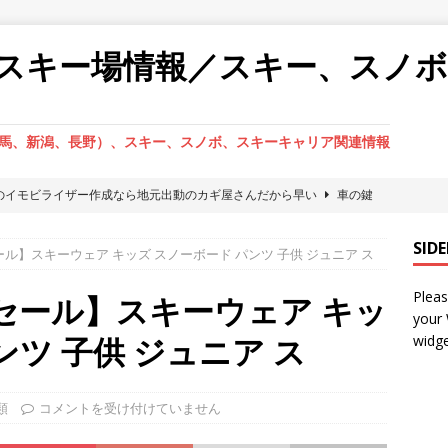
スキー場情報／スキー、スノ
馬、新潟、長野）、スキー、スノボ、スキーキャリア関連情報
のイモビライザー作成なら地元出動のカギ屋さんだから早い
車の鍵
SID
ル】スキーウェア キッズ スノーボード パンツ 子供 ジュニア ス
の鍵交換・鍵作成なら出張鍵屋へお任せ下さい。
車の鍵紛失
Pleas
ックの鍵開けなら出張専門だから現場作業が早い鍵屋へお任せ下さ
セール】スキーウェア キッ
your
ンツ 子供 ジュニア ス
widge
ックの鍵開け・鍵作成ならやっぱり地元カギ屋へ直依頼が一番いい
類
コメントを受け付けていません
からの鍵開け・鍵作成ならやっぱり地元カギ屋へ直依頼が一番いい