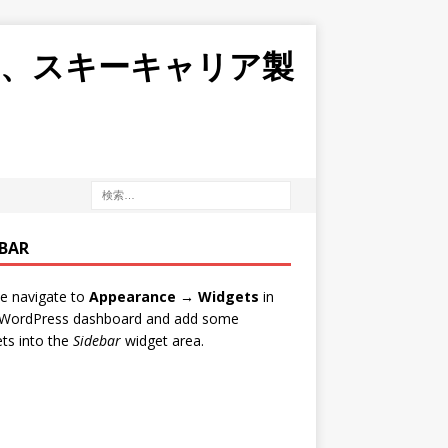
ボ、スキーキャリア製
EBAR
e navigate to
Appearance → Widgets
in
 WordPress dashboard and add some
ts into the
Sidebar
widget area.